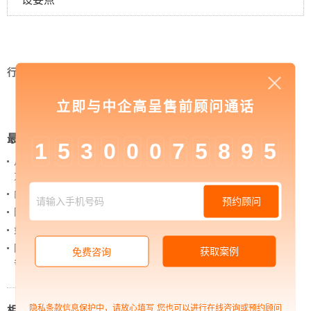
行业资讯
>
中企高呈：怎样选择适合的店铺代运营
公司
立即与中企高呈售前顾问通话
最新新闻
1
5
3
0
0
0
7
5
8
9
5
从 “黑神话：悟空” 的成功，看企业网站如何撬动品牌
力量
内容管理：媒体资讯网站搭建的隐藏大BOSS
预约顾问
网站进化的终极形态，你了解吗？
如何借助设计服务打造超级品牌？
网站上线后，如何做好运营工作，让网站持续具备竞
获取案例
免费咨询
争力？
隐私条款信息保护中，请放心填写
您也可以进行在线咨询或预约顾问
相关新闻