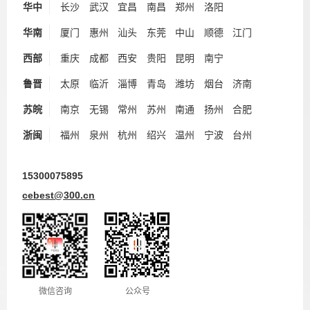
华中
长沙
武汉
宜昌
南昌
郑州
洛阳
华南
厦门
惠州
汕头
东莞
中山
顺德
江门
西部
重庆
成都
西安
贵阳
昆明
南宁
鲁晋
太原
临沂
淄博
青岛
潍坊
烟台
济南
苏皖
南京
无锡
常州
苏州
南通
扬州
合肥
浙闽
福州
泉州
杭州
绍兴
温州
宁波
台州
15300075895
cebest@300.cn
微信咨询
公众号