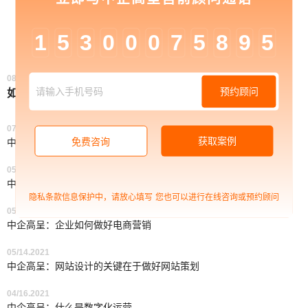
1
5
3
0
0
0
7
5
8
9
5
相关资讯
08/12.2021
预约顾问
如何快速完成企业网站搭建
07/30.2021
获取案例
免费咨询
中企高呈：新媒体推广的几种方式
05/28.2021
中企高呈：企业形象品牌设计从哪里提升
隐私条款信息保护中，请放心填写
您也可以进行在线咨询或预约顾问
05/21.2021
中企高呈：企业如何做好电商营销
05/14.2021
中企高呈：网站设计的关键在于做好网站策划
04/16.2021
中企高呈：什么是数字化运营