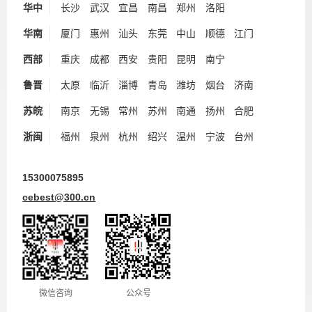
华中
长沙
武汉
宜昌
南昌
郑州
洛阳
华南
厦门
惠州
汕头
东莞
中山
顺德
江门
西部
重庆
成都
西安
贵阳
昆明
南宁
鲁晋
太原
临沂
淄博
青岛
潍坊
烟台
济南
苏皖
南京
无锡
常州
苏州
南通
扬州
合肥
浙闽
福州
泉州
杭州
绍兴
温州
宁波
台州
15300075895
cebest@300.cn
微信咨询
公众号