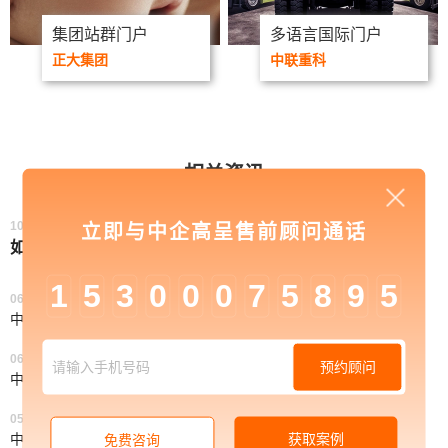
集团站群门户
多语言国际门户
正大集团
中联重科
相关资讯
10/14.2021
立即与中企高呈售前顾问通话
如何做官网内容
1
5
3
0
0
0
7
5
8
9
5
06/11.2021
中企高呈：高端网站建设的实际用途
06/11.2021
预约顾问
中企高呈：网站建设中关于内容页面排版样式该如何处理
05/28.2021
中企高呈：如何对网站设计页面策划布局进行合理规划
获取案例
免费咨询