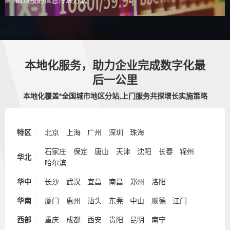
最直接的信息传递方式
本地化服务，助力企业完成数字化最
后一公里
本地化覆盖*全国城市地区分站,上门服务共探增长实施策略
特区
北京
上海
广州
深圳
珠海
石家庄
保定
唐山
天津
沈阳
长春
锦州
华北
哈尔滨
华中
长沙
武汉
宜昌
南昌
郑州
洛阳
华南
厦门
惠州
汕头
东莞
中山
顺德
江门
西部
重庆
成都
西安
贵阳
昆明
南宁