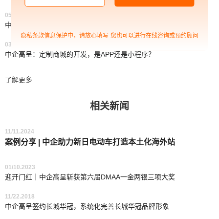
05/21.2021
中企高呈网站公司：网站建设对于刚起步企业的必要性
隐私条款信息保护中，请放心填写
您也可以进行在线咨询或预约顾问
03/17.2021
中企高呈：定制商城的开发，是APP还是小程序？
了解更多
相关新闻
11/11.2024
案例分享 | 中企助力新日电动车打造本土化海外站
01/10.2023
迎开门红｜中企高呈斩获第六届DMAA一金两银三项大奖
11/22.2018
中企高呈签约长城华冠，系统化完善长城华冠品牌形象