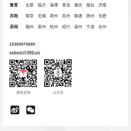
鲁晋
太原
临沂
淄博
青岛
潍坊
烟台
济南
苏皖
南京
无锡
常州
苏州
南通
扬州
合肥
浙闽
福州
泉州
杭州
绍兴
温州
宁波
台州
15300075895
cebest@300.cn
微信咨询
公众号