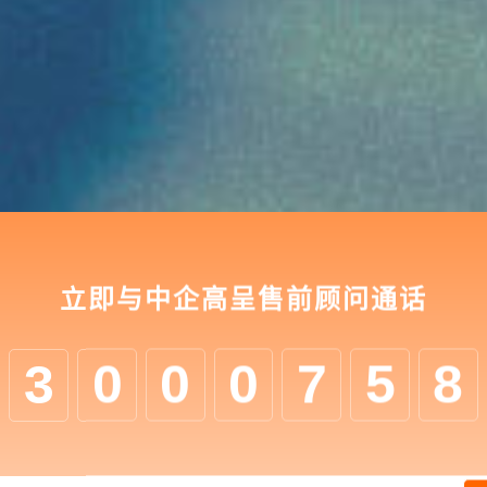
立即与中企高呈售前顾问通话
3
0
0
0
7
5
8