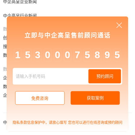
中企高呈企业新闻
中企高呈行业新闻
数字化营销
数字化商业
立即与中企高呈售前顾问通话
创意门户
电商平台
搜索营销
电商运营
1
5
3
0
0
0
7
5
8
9
5
数字营销
电商营销
数字化管理
预约顾问
企业定制平台
数字化运营
企业数字化
获取案例
免费咨询
中企高呈官网首页
中企高呈案例
隐私条款信息保护中，请放心填写
您也可以进行在线咨询或预约顾问