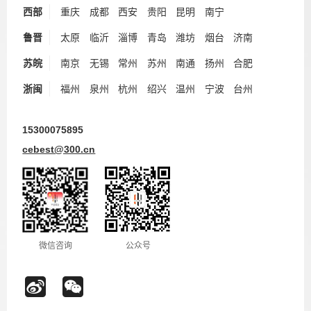
西部
重庆
成都
西安
贵阳
昆明
南宁
鲁晋
太原
临沂
淄博
青岛
潍坊
烟台
济南
苏皖
南京
无锡
常州
苏州
南通
扬州
合肥
浙闽
福州
泉州
杭州
绍兴
温州
宁波
台州
15300075895
cebest@300.cn
微信咨询
公众号