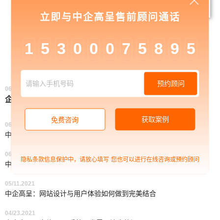
舍得酒业
爱依瑞斯
立即与中企高呈售前顾问通话
1
5
3
0
0
0
7
5
8
9
5
相关资讯
预约顾问
06/27.2022
企业如何借助定制化独立站，实现品牌出海？
获取案例
免费咨询
06/25.2021
中企高呈：如何选择合适的网站制作公司？
06/25.2021
隐私条款信息保护中，请放心填写
您也可以进行在线咨询或预约顾问
中企高呈：集团设计公司官网的需求分析
05/11.2021
中企高呈：网站设计与用户体验如何做到完美结合
04/23.2021