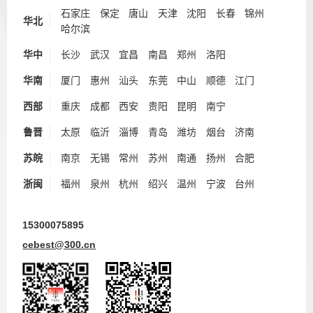
石家庄
保定
唐山
天津
沈阳
长春
锦州
华北
哈尔滨
华中
长沙
武汉
宜昌
南昌
郑州
洛阳
华南
厦门
惠州
汕头
东莞
中山
顺德
江门
西部
重庆
成都
西安
贵阳
昆明
南宁
鲁晋
太原
临沂
淄博
青岛
潍坊
烟台
济南
苏皖
南京
无锡
常州
苏州
南通
扬州
合肥
浙闽
福州
泉州
杭州
绍兴
温州
宁波
台州
15300075895
cebest@300.cn