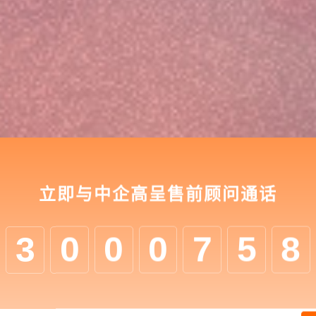
立即与中企高呈售前顾问通话
3
0
0
0
7
5
8