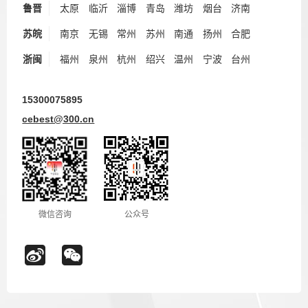
鲁晋
太原
临沂
淄博
青岛
潍坊
烟台
济南
苏皖
南京
无锡
常州
苏州
南通
扬州
合肥
浙闽
福州
泉州
杭州
绍兴
温州
宁波
台州
15300075895
cebest@300.cn
微信咨询
公众号