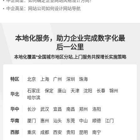
中企高呈：如何确定企业网站风格设计方向？
中企高呈：网站公司如何设计网站导航
本地化服务，助力企业完成数字化最
后一公里
本地化覆盖*全国城市地区分站,上门服务共探增长实施策略
特区
北京
上海
广州
深圳
珠海
石家庄
保定
唐山
天津
沈阳
长春
锦州
华北
哈尔滨
华中
长沙
武汉
宜昌
南昌
郑州
洛阳
华南
厦门
惠州
汕头
东莞
中山
顺德
江门
西部
重庆
成都
西安
贵阳
昆明
南宁