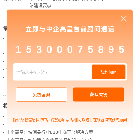
站建设要点
最新新闻
立即与中企高呈售前顾问通话
从 “黑神话：悟空” 的成功，看企业网站如何撬动品牌
力量
1
5
3
0
0
0
7
5
8
9
5
内容管理：媒体资讯网站搭建的隐藏大BOSS
网站进化的终极形态，你了解吗？
如何借助设计服务打造超级品牌？
预约顾问
网站上线后，如何做好运营工作，让网站持续具备竞
争力？
获取案例
免费咨询
相关新闻
中企高呈：品牌营销如何去做
隐私条款信息保护中，请放心填写
您也可以进行在线咨询或预约顾问
中企高呈：企业建站在网站页面设计的布局如何去做
中企高呈：快消品行业B2B电商平台解决方案