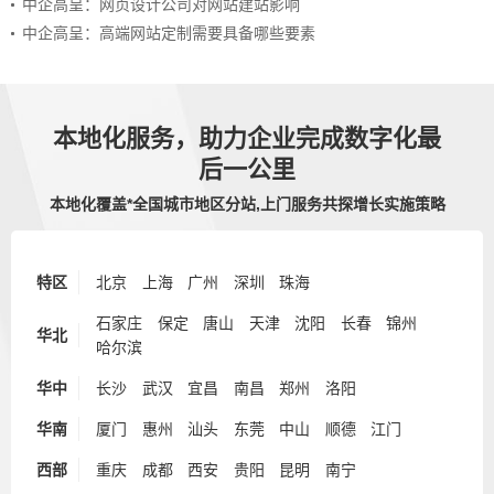
中企高呈：网页设计公司对网站建站影响
中企高呈：高端网站定制需要具备哪些要素
本地化服务，助力企业完成数字化最
后一公里
本地化覆盖*全国城市地区分站,上门服务共探增长实施策略
特区
北京
上海
广州
深圳
珠海
石家庄
保定
唐山
天津
沈阳
长春
锦州
华北
哈尔滨
华中
长沙
武汉
宜昌
南昌
郑州
洛阳
华南
厦门
惠州
汕头
东莞
中山
顺德
江门
西部
重庆
成都
西安
贵阳
昆明
南宁