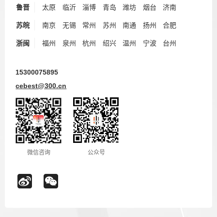
鲁晋
太原
临沂
淄博
青岛
潍坊
烟台
济南
苏皖
南京
无锡
常州
苏州
南通
扬州
合肥
浙闽
福州
泉州
杭州
绍兴
温州
宁波
台州
15300075895
cebest@300.cn
微信咨询
公众号