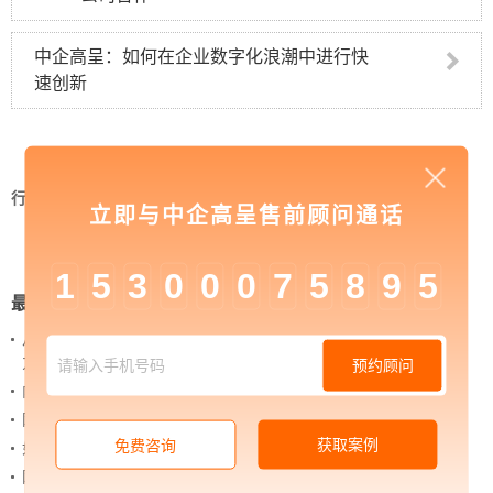
中企高呈：如何在企业数字化浪潮中进行快
速创新
行业资讯
>
中企高呈：企业如何选择专业网站建设
立即与中企高呈售前顾问通话
公司
1
5
3
0
0
0
7
5
8
9
5
最新新闻
从 “黑神话：悟空” 的成功，看企业网站如何撬动品牌
力量
预约顾问
内容管理：媒体资讯网站搭建的隐藏大BOSS
网站进化的终极形态，你了解吗？
获取案例
免费咨询
如何借助设计服务打造超级品牌？
网站上线后，如何做好运营工作，让网站持续具备竞