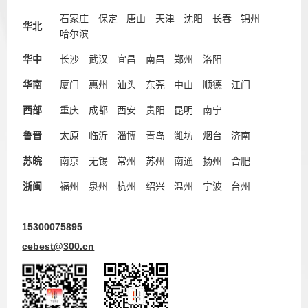
石家庄
保定
唐山
天津
沈阳
长春
锦州
华北
哈尔滨
华中
长沙
武汉
宜昌
南昌
郑州
洛阳
华南
厦门
惠州
汕头
东莞
中山
顺德
江门
西部
重庆
成都
西安
贵阳
昆明
南宁
鲁晋
太原
临沂
淄博
青岛
潍坊
烟台
济南
苏皖
南京
无锡
常州
苏州
南通
扬州
合肥
浙闽
福州
泉州
杭州
绍兴
温州
宁波
台州
15300075895
cebest@300.cn