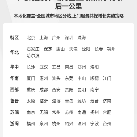
后一公里
本地化覆盖*全国城市地区分站,上门服务共探增长实施策略
特区
北京
上海
广州
深圳
珠海
石家庄
保定
唐山
天津
沈阳
长春
锦州
华北
哈尔滨
华中
长沙
武汉
宜昌
南昌
郑州
洛阳
华南
厦门
惠州
汕头
东莞
中山
顺德
江门
西部
重庆
成都
西安
贵阳
昆明
南宁
鲁晋
太原
临沂
淄博
青岛
潍坊
烟台
济南
苏皖
南京
无锡
常州
苏州
南通
扬州
合肥
浙闽
福州
泉州
杭州
绍兴
温州
宁波
台州