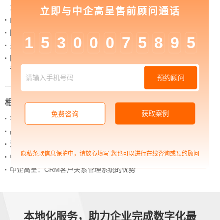
力量
立即与中企高呈售前顾问通话
内容管理：媒体资讯网站搭建的隐藏大BOSS
网站进化的终极形态，你了解吗？
1
5
3
0
0
0
7
5
8
9
5
如何借助设计服务打造超级品牌？
网站上线后，如何做好运营工作，让网站持续具备竞
争力？
预约顾问
相关新闻
获取案例
免费咨询
农牧业如何做数字化营销
品牌与视觉识别系统
浅析网站运营的几大步奏
隐私条款信息保护中，请放心填写
您也可以进行在线咨询或预约顾问
中企高呈：企业在网站建设中必须要注意的几点事项
中企高呈：CRM客户关系管理系统的优势
本地化服务，助力企业完成数字化最