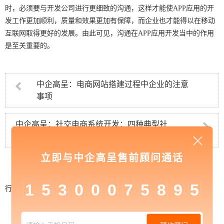
时，必须要与开发公司进行更细致的沟通，这样才能使APP应用的开
发工作更加顺利，质量和效果更加有保障，而企业也才能得以在移动
互联网取得更好的发展。由此可见，沟通在
APP
应用开发当中的作用
是至关重要的。
中企高呈：电商网站搭建过程中企业的注意
事项
中企高呈：社交电商系统开发：四种典型社
交电商模式分析
立即与中企高呈售前顾问通话
1
5
3
0
0
0
7
5
8
9
5
行业资讯
>
中企高呈：企业在APP软件开发过程中
要及时沟通