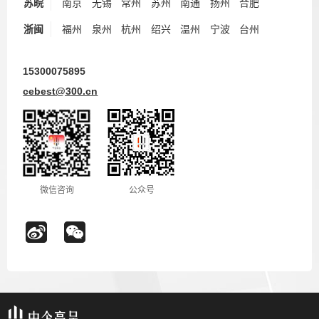
苏皖
南京
无锡
常州
苏州
南通
扬州
合肥
浙闽
福州
泉州
杭州
绍兴
温州
宁波
台州
15300075895
cebest@300.cn
微信咨询
公众号