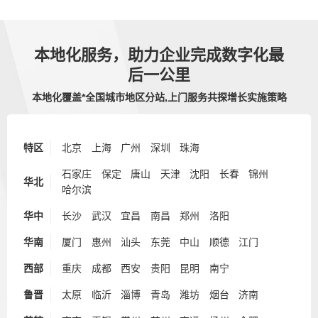
本地化服务，助力企业完成数字化最
后一公里
本地化覆盖*全国城市地区分站,上门服务共探增长实施策略
特区
北京
上海
广州
深圳
珠海
石家庄
保定
唐山
天津
沈阳
长春
锦州
华北
哈尔滨
华中
长沙
武汉
宜昌
南昌
郑州
洛阳
华南
厦门
惠州
汕头
东莞
中山
顺德
江门
西部
重庆
成都
西安
贵阳
昆明
南宁
鲁晋
太原
临沂
淄博
青岛
潍坊
烟台
济南