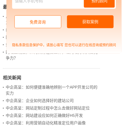
预约顾问
最新新闻
从 “黑神话：悟空” 的成功，看企业网站如何撬动品牌
获取案例
免费咨询
力量
内容管理：媒体资讯网站搭建的隐藏大BOSS
网站进化的终极形态，你了解吗？
如何借助设计服务打造超级品牌？
隐私条款信息保护中，请放心填写
您也可以进行在线咨询或预约顾问
网站上线后，如何做好运营工作，让网站持续具备竞
争力？
相关新闻
中企高呈：如何便捷准确地辨别一个APP开发公司的
实力
中企高呈：企业如何选择好的建站公司
中企高呈：网站定制过程中怎么去做好网站定位
中企高呈：网站建设应如何正确做好H5开发
中企高呈：利用营销自动化精准定位用户画像