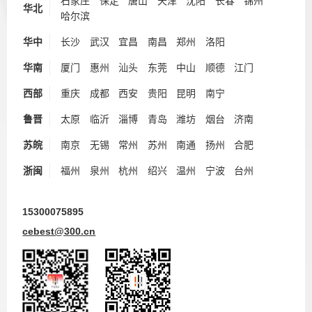
石家庄
保定
唐山
天津
沈阳
长春
锦州
华北
哈尔滨
华中
长沙
武汉
宜昌
南昌
郑州
洛阳
华南
厦门
惠州
汕头
东莞
中山
顺德
江门
西部
重庆
成都
西安
贵阳
昆明
南宁
鲁晋
太原
临沂
淄博
青岛
潍坊
烟台
济南
苏皖
南京
无锡
常州
苏州
南通
扬州
合肥
浙闽
福州
泉州
杭州
绍兴
温州
宁波
台州
15300075895
cebest@300.cn