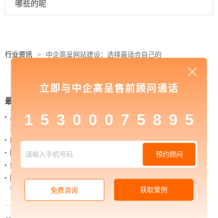
哪些的呢
行业资讯
>
中企高呈网站建设：选择最适合自己的
建站方式
立即与中企高呈售前顾问通话
最新新闻
1
5
3
0
0
0
7
5
8
9
5
从 “黑神话：悟空” 的成功，看企业网站如何撬动品牌
力量
内容管理：媒体资讯网站搭建的隐藏大BOSS
网站进化的终极形态，你了解吗？
预约顾问
如何借助设计服务打造超级品牌？
网站上线后，如何做好运营工作，让网站持续具备竞
争力？
获取案例
免费咨询