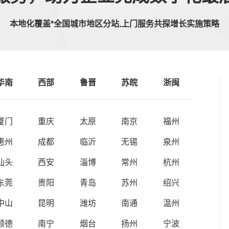
本地化覆盖*全国城市地区分站,上门服务共探增长实施策略
华南
西部
鲁晋
苏皖
浙闽
厦门
重庆
太原
南京
福州
惠州
成都
临沂
无锡
泉州
汕头
西安
淄博
常州
杭州
东莞
贵阳
青岛
苏州
绍兴
中山
昆明
潍坊
南通
温州
顺德
南宁
烟台
扬州
宁波