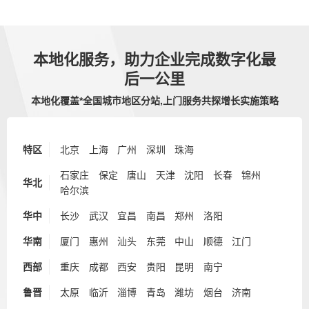
本地化服务，助力企业完成数字化最
后一公里
本地化覆盖*全国城市地区分站,上门服务共探增长实施策略
特区
北京
上海
广州
深圳
珠海
石家庄
保定
唐山
天津
沈阳
长春
锦州
华北
哈尔滨
华中
长沙
武汉
宜昌
南昌
郑州
洛阳
华南
厦门
惠州
汕头
东莞
中山
顺德
江门
西部
重庆
成都
西安
贵阳
昆明
南宁
鲁晋
太原
临沂
淄博
青岛
潍坊
烟台
济南