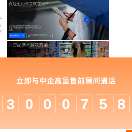
立即与中企高呈售前顾问通话
产品和服务的可靠稳定。面向电商客户时,强调产品和服
3
0
0
0
7
5
8
效率性;面向消费品行业时，会强调盈利增长。