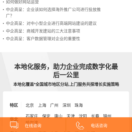
如何做好网站运营
中企高呈：企业该如何选择海外推广公司进行投放推
广？
中企高呈：对中小型企业进行高端网站建设的建议
中企高呈：商城开发建站的三大注意事项
中企高呈：客户数据管理对企业的重要性
本地化服务，助力企业完成数字化最
后一公里
本地化覆盖*全国城市地区分站,上门服务共探增长实施策略
特区
北京
上海
广州
深圳
珠海
石家庄
保定
唐山
天津
沈阳
长春
锦州
华北
哈尔滨
在线咨询
电话咨询