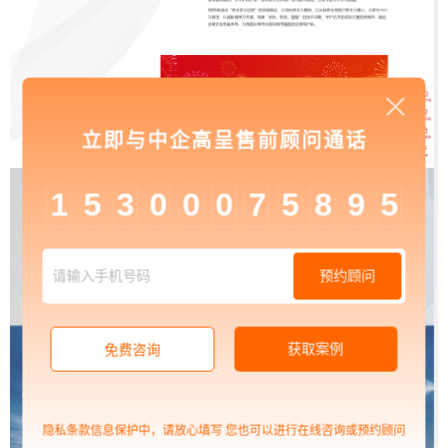
立即与中企高呈售前顾问通话
1
5
3
0
0
0
7
5
8
9
5
预约顾问
获取案例
免费咨询
隐私条款信息保护中，请放心填写
您也可以进行在线咨询或预约顾问