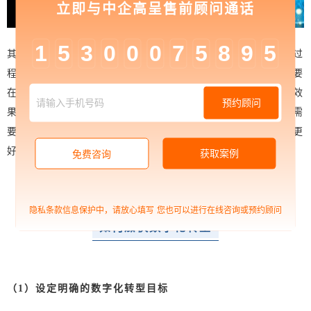
立即与中企高呈售前顾问通话
1
5
3
0
0
0
7
5
8
9
5
其次，企业需要充分认识到数字化转型不是一蹴而就的过
程，并非上线营销型网站就标志着数字化转型成功，还需要
在实践中不断总结和调整，不断提升数字化转型的水平和效
预约顾问
果。因此，企业从战略上到具体实施中的每一个环节，都需
要注重细节，做好规划和管理，这样才能够在数字化时代更
好的完成转型升级。
获取案例
免费咨询
隐私条款信息保护中，请放心填写
您也可以进行在线咨询或预约顾问
如何加快数字化转型
（1）设定明确的数字化转型目标