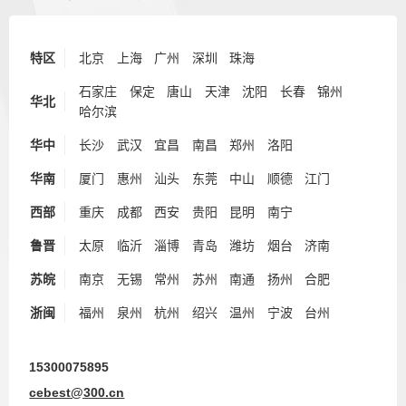
特区
北京
上海
广州
深圳
珠海
石家庄
保定
唐山
天津
沈阳
长春
锦州
华北
哈尔滨
华中
长沙
武汉
宜昌
南昌
郑州
洛阳
华南
厦门
惠州
汕头
东莞
中山
顺德
江门
西部
重庆
成都
西安
贵阳
昆明
南宁
鲁晋
太原
临沂
淄博
青岛
潍坊
烟台
济南
苏皖
南京
无锡
常州
苏州
南通
扬州
合肥
浙闽
福州
泉州
杭州
绍兴
温州
宁波
台州
15300075895
cebest@300.cn