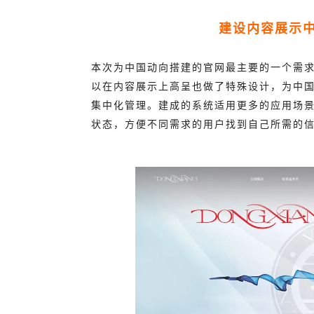
建设内容展示
本次为中国动向搭建的官网最主要的一个需
以在内容展示上高呈也做了特殊设计
，
为中
集中化管理。
建成的系统
适用
更多的应用场
状态，
方便
不同需求的用户找到自己
所需
的