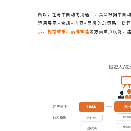
所以，在与中国动向沟通后，高呈根据中国
运用展示+合规+内容+品牌的总策略，搭
示、视觉效果、品牌塑造
等方面重点赋能，