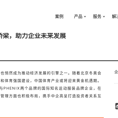
案例
产品
服务
解
桥梁，助力企业未来发展
企
，也悄然成为推动经济发展的
引擎
之一。
随着
北京冬奥会
展和体育强国建设，中国体育产业
或
将迎来黄金机遇期
。
与
PHENIX两个
品牌的
国际
知名
运动服装品牌企业
，
在
系管理方面也积极布局
，
携手中企高呈打造投资者关系互