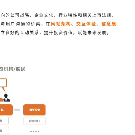
动向的公司战略、企业文化、行业特性和相关上市法规，
建与用户沟通的桥梁，在
网站架构、交互体验、信息展
建立良好的互动关系，提升投资价值，赋能未来发展。