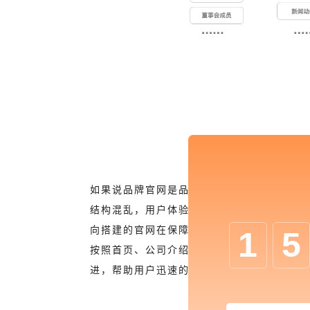
优秀的架构
如果说品牌官网是品牌数字化营销战略的核
结构混乱，
用户体验就会很差，浏览人数也
向搭建的官网在保障网站收录与优化的同时
1
5
按照首页
、
公司介绍
、
投资者关系
、
社会责
进
，
帮助用户迅速的找到所需要的信息
，
以