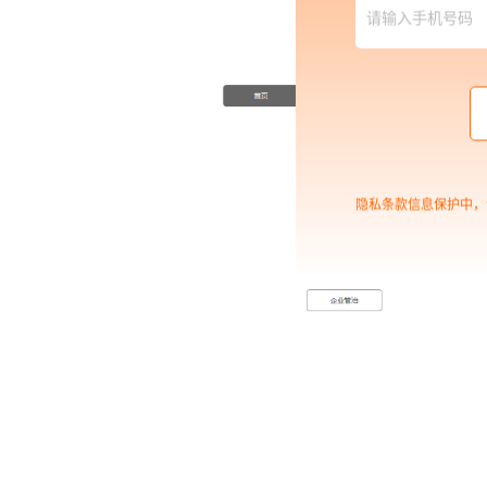
隐私条款信息保护中，