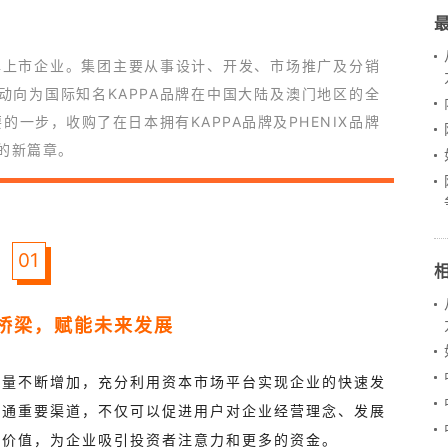
牌
上市
企业。
集团主要从事设计、开发、市场推广及分销
动向为国际知名
KAPPA
品牌在中国大陆及澳门地区的全
要的一步，收购了在日本拥有
KAPPA
品牌及
PHENIX
品牌
的新篇章。
01
桥梁，赋能未来发展
数量不断增加，充分利用资本市场平台实现企业的快速发
沟通重要渠道，不仅可以促进用户对企业经营理念、发展
资价值，为企业吸引投资者注意力和更多的资金。