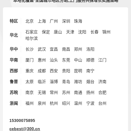
本地化覆盖*全国城市地区分站,上门服务共探增长实施策略
特区
北京
上海
广州
深圳
珠海
石家庄
保定
唐山
天津
沈阳
长春
锦州
华北
哈尔滨
华中
长沙
武汉
宜昌
南昌
郑州
洛阳
华南
厦门
惠州
汕头
东莞
中山
顺德
江门
西部
重庆
成都
西安
贵阳
昆明
南宁
鲁晋
太原
临沂
淄博
青岛
潍坊
烟台
济南
苏皖
南京
无锡
常州
苏州
南通
扬州
合肥
浙闽
福州
泉州
杭州
绍兴
温州
宁波
台州
15300075895
cebest@300.cn