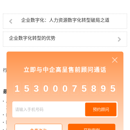
企业数字化：人力资源数字化转型破局之道
企业数字化转型的优势
立即与中企高呈售前顾问通话
行业资讯
>
企业数字化经营如何实现
1
5
3
0
0
0
7
5
8
9
5
最新新闻
从 “黑神话：悟空” 的成功，看企业网站如何撬动品牌
力量
预约顾问
内容管理：媒体资讯网站搭建的隐藏大BOSS
网站进化的终极形态，你了解吗？
如何借助设计服务打造超级品牌？