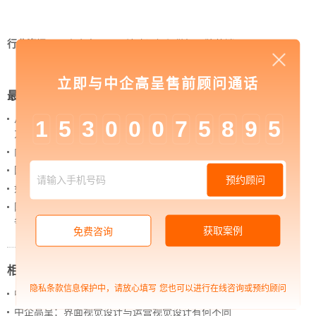
行业资讯
>
中企高呈：网站建设如何做好品牌营销
立即与中企高呈售前顾问通话
最新新闻
从 “黑神话：悟空” 的成功，看企业网站如何撬动品牌
1
5
3
0
0
0
7
5
8
9
5
力量
内容管理：媒体资讯网站搭建的隐藏大BOSS
网站进化的终极形态，你了解吗？
预约顾问
如何借助设计服务打造超级品牌？
网站上线后，如何做好运营工作，让网站持续具备竞
争力？
获取案例
免费咨询
相关新闻
隐私条款信息保护中，请放心填写
您也可以进行在线咨询或预约顾问
中企高呈：企业为什么要开展新媒体推广
中企高呈：界面视觉设计与运营视觉设计有何不同