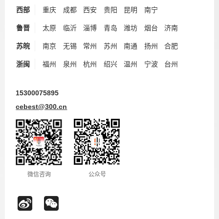
西部
重庆
成都
西安
贵阳
昆明
南宁
鲁晋
太原
临沂
淄博
青岛
潍坊
烟台
济南
苏皖
南京
无锡
常州
苏州
南通
扬州
合肥
浙闽
福州
泉州
杭州
绍兴
温州
宁波
台州
15300075895
cebest@300.cn
微信咨询
公众号