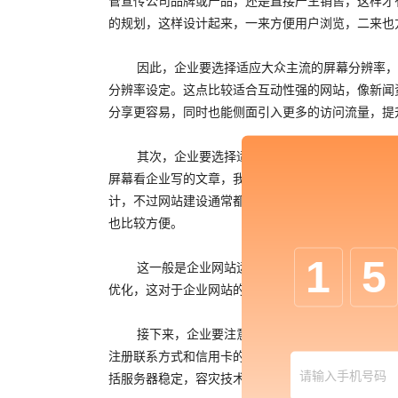
管宣传公司品牌或产品，还是直接产生销售，这样才
的规划，这样设计起来，一来方便用户浏览，二来也
因此，企业要选择适应大众主流的屏幕分辨率，
分辨率设定。这点比较适合互动性强的网站，像新闻
分享更容易，同时也能侧面引入更多的访问流量，提
其次，企业要选择适合的文字样式，清晰易读的
屏幕看企业写的文章，我们可以现在文本编辑器里编辑
计，不过网站建设通常都已经设定好了相关样式，只
也比较方便。
1
5
这一般是企业网站运营人员进行网站优化和使用
优化，这对于企业网站的持续发展是一个良性的循环
接下来，企业要注意的就是当用户需要在网站留
注册联系方式和信用卡的时候，除了网站给用户的安
括服务器稳定，容灾技术，数据备份及恢复，防DD