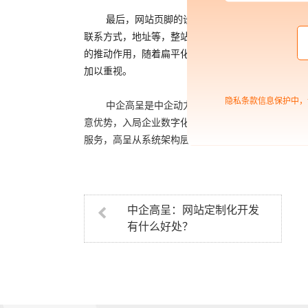
最后，网站页脚的设计也是网站非常重要的一个
联系方式，地址等，整站优化一个精心设计的页脚不
的推动作用，随着扁平化趋势的流行，企业页脚的样
加以重视。
隐私条款信息保护中，
中企高呈是中企动力科技股份有限公司的高端子
意优势，入局企业数字化领域，致力为企业提供包含
服务，高呈从系统架构层入手，帮助
企业网站搭建
，
中企高呈：网站定制化开发
有什么好处？