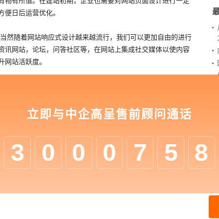
有物有所值。在建站初期，企业也需要对网站页面设计进行一定
方便日后运营优化。
当然随着网站响应式设计越来越流行，我们可以更加自由的进行
资讯网站，论坛，问答社区等，在网站上集成社交媒体以使内容
升网站活跃度。
字体对于网站来说是非常重要的，企业可不希望用户费劲的盯着
好文章，然后再复制到网站seo优化后台编辑器里进行样式设
需要决定哪些段落应该使用哪种标签而已，这样在日后维护修改
立即与中企高呈售前顾问通话
3
0
0
0
7
5
8
企业平台时所要做的，全面分析网站各项数据，进行有针对性的
，在网站后期运营推广时，企业必须要重视这一点的内容。
下个人敏感信息的时候，企业要让他们感到安全，特别是需要在
全保证外，企业网站托管服务商也要对网站的安全负责，其中包
OS攻击等，以此来确保网站的安全平稳运行。