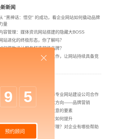
最新新闻
从 “黑神话：悟空” 的成功，看企业网站如何撬动品牌
力量
内容管理：媒体资讯网站搭建的隐藏大BOSS
网站进化的终极形态，你了解吗？
如何借助设计服务打造超级品牌？
网站上线后，如何做好运营工作，让网站持续具备竞
争力？
相关新闻
9
5
中企高呈：为什么企业要选择专业网站建设公司合作
中企高呈：营销型网站的追求方向——品牌营销
中企高呈：网页设计中需要注意的要素
中企高呈：网站设计策划创意如何提升
中企高呈：什么是顾客体验管理？对企业有哪些帮助
预约顾问
呢？