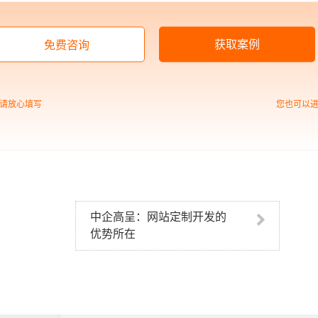
部分，网站很多关键性的信息通常都在页脚展示，诸如备案号，
仅能够令用户印象深刻，而且对于信息的推广展现也能起到一定
获取案例
免费咨询
式设计也越来越多样化，总之页脚也是网站的一部分，企业必须
请放心填写
您也可以
品牌，自2017年成立至今，高呈凭借多年数字介质搭建策略与创
数字化营销、数字化商业、数字化管理在内的一站式数字化转型
从而制定出符合其自身发展的数字化转型方案。
中企高呈：网站定制开发的
优势所在