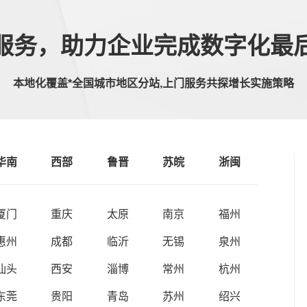
服务，助力企业完成数字化最
本地化覆盖*全国城市地区分站,上门服务共探增长实施策略
华南
西部
鲁晋
苏皖
浙闽
厦门
重庆
太原
南京
福州
惠州
成都
临沂
无锡
泉州
汕头
西安
淄博
常州
杭州
东莞
贵阳
青岛
苏州
绍兴