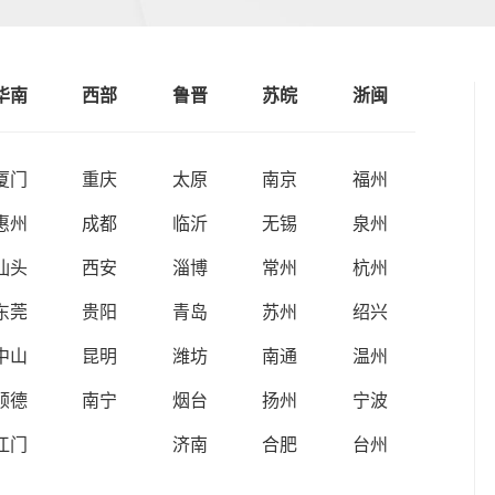
华南
西部
鲁晋
苏皖
浙闽
厦门
重庆
太原
南京
福州
惠州
成都
临沂
无锡
泉州
汕头
西安
淄博
常州
杭州
东莞
贵阳
青岛
苏州
绍兴
中山
昆明
潍坊
南通
温州
顺德
南宁
烟台
扬州
宁波
江门
济南
合肥
台州