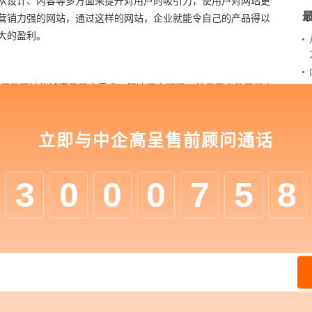
从设计、内容等多方面来提升对用户的吸引力，使用户对网站更
营销力强的网站，通过这样的网站，企业就能令自己的产品得以
大的盈利。
须是网站能够满足用户需求，解决用户疑问，并且用户使用起来
就能准确判断出自己需要的内容在哪，及如何将这些内容找出来
验效果，是用户决定是否认可和采纳网站的关键因素，只有网站
立即与中企高呈售前顾问通话
的营销效果。
3
0
0
0
7
5
8
对企业进行个性化定制开发的。而个性化定制开发，就是根据企
这样网站无论是在页面设计，还是功能开发上，都是全新的，是
站在效果上也绝非是那些千篇一律的模板网站，或是普通的企业
优势。
牌，2017年成立至今，高呈已服务近300多家世界500强、中国
、电商、教育、金融、新零售、家居家装等众多行业。