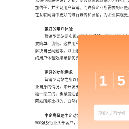
营销型网站在设计之初，便会以体现营销力为核心，
加信任，并实现用户营销。而许多企业所需要的正是
在互联网当中更好的进行宣传和营销，为企业实现更
更好的用户体验
营销型网站要实现对用户的营销，那么前提就必
要简单、流畅。这样用户在进入网站时，一眼看上去
解决自己问题等。以上这些便是用户在网站当中的体
的用户体验效果足够优秀之后，网站才能体现出优秀
更好的功能需求
1
5
营销型网站之所以价格这样贵，主要由于它是针
业自身的情况，来开发出能够完全符合需求的网站，
独一无二的，也是最适合企业自身的。因此这样的网
网站所能比拟的，自然在营销上就拥有着得天独厚的
中企高呈
是中企动力科技股份有限公司的高端子品
500强及行业头部客户，覆盖制造业、能源、房地产