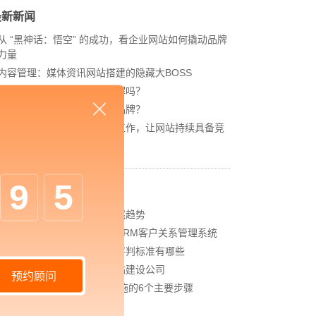
最新新闻
从 “黑神话：悟空” 的成功，看企业网站如何撬动品牌
力量
内容管理：媒体资讯网站搭建的隐藏大BOSS
网站进化的终极形态，你了解吗？
如何借助设计服务打造超级品牌？
网站上线后，如何做好运营工作，让网站持续具备竞
争力？
9
5
相关新闻
中企高呈：数字化运营是必然趋势
中企高呈：企业为什么选择CRM客户关系管理系统
中企高呈：高端网站建设的评判标准有哪些
中企高呈：企业如何选择网站建设公司
预约顾问
中企高呈：CRM系统开发实施的6个主要步骤