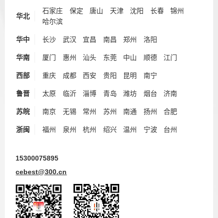
石家庄
保定
唐山
天津
沈阳
长春
锦州
华北
哈尔滨
华中
长沙
武汉
宜昌
南昌
郑州
洛阳
华南
厦门
惠州
汕头
东莞
中山
顺德
江门
西部
重庆
成都
西安
贵阳
昆明
南宁
鲁晋
太原
临沂
淄博
青岛
潍坊
烟台
济南
苏皖
南京
无锡
常州
苏州
南通
扬州
合肥
浙闽
福州
泉州
杭州
绍兴
温州
宁波
台州
15300075895
cebest@300.cn