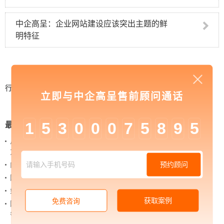
中企高呈：企业网站建设应该突出主题的鲜
明特征
行业资讯
>
中企高呈：企业网站建设要注意这四点
立即与中企高呈售前顾问通话
1
5
3
0
0
0
7
5
8
9
5
最新新闻
从 “黑神话：悟空” 的成功，看企业网站如何撬动品牌
力量
预约顾问
内容管理：媒体资讯网站搭建的隐藏大BOSS
网站进化的终极形态，你了解吗？
如何借助设计服务打造超级品牌？
获取案例
免费咨询
网站上线后，如何做好运营工作，让网站持续具备竞
争力？