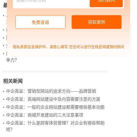
最新新闻
从 “黑神话：悟空” 的成功，看企业网站如何撬动品牌
力量
获取案例
免费咨询
内容管理：媒体资讯网站搭建的隐藏大BOSS
网站进化的终极形态，你了解吗？
如何借助设计服务打造超级品牌？
隐私条款信息保护中，请放心填写
您也可以进行在线咨询或预约顾问
网站上线后，如何做好运营工作，让网站持续具备竞
争力？
相关新闻
中企高呈：营销型网站的追求方向——品牌营销
中企高呈：高端网站建设中及内容需要注意的方面
中企高呈：一般的企业网站建设都需要哪些基本功能
中企高呈：商城开发建站的三大注意事项
中企高呈：什么是顾客体验管理？对企业有哪些帮助
呢？