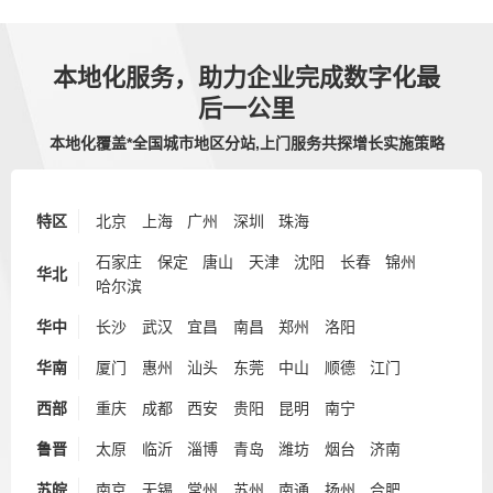
本地化服务，助力企业完成数字化最
后一公里
本地化覆盖*全国城市地区分站,上门服务共探增长实施策略
特区
北京
上海
广州
深圳
珠海
石家庄
保定
唐山
天津
沈阳
长春
锦州
华北
哈尔滨
华中
长沙
武汉
宜昌
南昌
郑州
洛阳
华南
厦门
惠州
汕头
东莞
中山
顺德
江门
西部
重庆
成都
西安
贵阳
昆明
南宁
鲁晋
太原
临沂
淄博
青岛
潍坊
烟台
济南
苏皖
南京
无锡
常州
苏州
南通
扬州
合肥