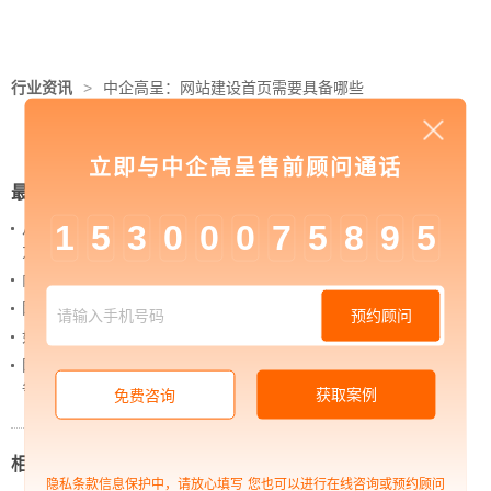
行业资讯
>
中企高呈：网站建设首页需要具备哪些
要素
立即与中企高呈售前顾问通话
最新新闻
1
5
3
0
0
0
7
5
8
9
5
从 “黑神话：悟空” 的成功，看企业网站如何撬动品牌
力量
内容管理：媒体资讯网站搭建的隐藏大BOSS
网站进化的终极形态，你了解吗？
预约顾问
如何借助设计服务打造超级品牌？
网站上线后，如何做好运营工作，让网站持续具备竞
争力？
获取案例
免费咨询
相关新闻
隐私条款信息保护中，请放心填写
您也可以进行在线咨询或预约顾问