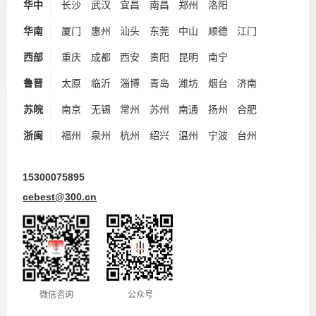
华中
长沙
武汉
宜昌
南昌
郑州
洛阳
华南
厦门
惠州
汕头
东莞
中山
顺德
江门
西部
重庆
成都
西安
贵阳
昆明
南宁
鲁晋
太原
临沂
淄博
青岛
潍坊
烟台
济南
苏皖
南京
无锡
常州
苏州
南通
扬州
合肥
浙闽
福州
泉州
杭州
绍兴
温州
宁波
台州
15300075895
cebest@300.cn
微信咨询
公众号