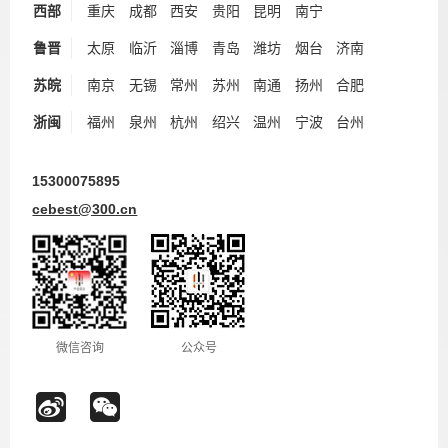
西部
重庆
成都
西安
贵阳
昆明
南宁
鲁晋
太原
临沂
淄博
青岛
潍坊
烟台
济南
苏皖
南京
无锡
常州
苏州
南通
扬州
合肥
浙闽
福州
泉州
杭州
绍兴
温州
宁波
台州
15300075895
cebest@300.cn
微信咨询
公众号