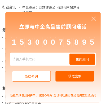
行业资讯
>
中企高呈：网站建设公司谈H5网站建设
的优势
立即与中企高呈售前顾问通话
最新新闻
从 “黑神话：悟空” 的成功，看企业网站如何撬动品牌
1
5
3
0
0
0
7
5
8
9
5
力量
内容管理：媒体资讯网站搭建的隐藏大BOSS
网站进化的终极形态，你了解吗？
预约顾问
如何借助设计服务打造超级品牌？
网站上线后，如何做好运营工作，让网站持续具备竞
争力？
获取案例
免费咨询
相关新闻
隐私条款信息保护中，请放心填写
您也可以进行在线咨询或预约顾问
如何打造企业品牌设计？
营销型网站应该注意什么？